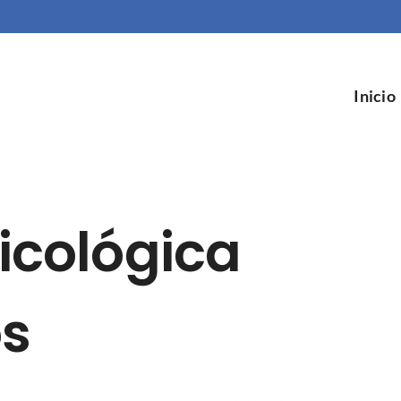
Inicio
icológica
os