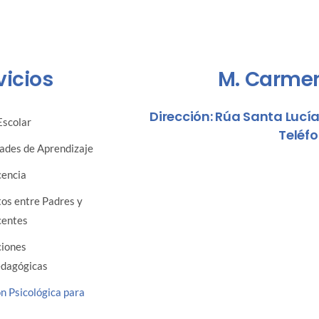
vicios
M. Carme
Dirección: Rúa Santa Lucía
Escolar
Teléfo
tades de Aprendizaje
cencia
tos entre Padres y
centes
ciones
edagógicas
n Psicológica para
s