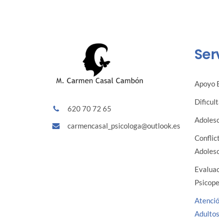
Ser
Apoyo 
Dificul
620 70 72 65
Adoles
carmencasal_psicologa@outlook.es
Conflic
Adoles
Evalua
Psicop
Atenció
Adulto